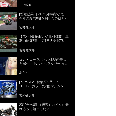
三上玲奈
[暫定結果!!] 21:35分時点では、
今年の鈴鹿8耐を制したのはKRT
＝カワサキでした!! [正式結果は7
月29日!!]
宮﨑健太郎
【第4回優勝ホンダ RS1000】 真
夏の鈴鹿8耐、第1回大会1978年
から現在までの歴代優勝マシン
を紹介。
宮﨑健太郎
コカ・コーラボトル体型の美女
を探せ！ おしゃれラッパー イギ
ー・アゼリア。水着になるとす
ごいんです。
あらん
[YAMAHA] 秋葉原&品川で、
TECH21カラーの8耐マシンを"ガ
ン見"しましょう！ [ヤマハ]
宮﨑健太郎
2019年の8耐は観客もバイクに乗
れるって知ってた？！