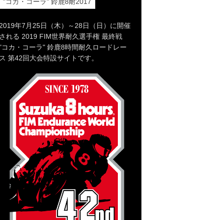
"コカ・コーラ" 鈴鹿8耐2017
2019年7月25日（木）～28日（日）に開催
される 2019 FIM世界耐久選手権 最終戦
"コカ・コーラ" 鈴鹿8時間耐久ロードレー
ス 第42回大会特設サイトです。