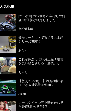
人気記事
[ついに!!] カワサキ26年ぶりの鈴
鹿8耐優勝が確定しました!!
宮﨑健太郎
鈴鹿サーキットで買えるお土産
シリーズ“8選”！
あらん
これぞ鈴鹿っぽいお土産！勝負
を思い起こさせる「勝栗」がお
すすめ！
あらん
【教えて？8耐！】鈴鹿8耐に参
加できる排気量は何cc？
Akiko
レースクイーン三上玲奈から見
た鈴鹿8耐の見所7選！