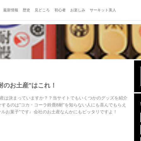
最新情報
歴史
見どころ
初心者
お楽しみ
サーキット美人
耐のお土産"はこれ！
土産は決まっていますか？？当サイトでもいくつかのグッズを紹介
するのは"コカ・コーラ鈴鹿8耐"を知らない人にも喜んでもらえ
ナルお菓子"です♩会社のお土産なんかにもピッタリですよ！