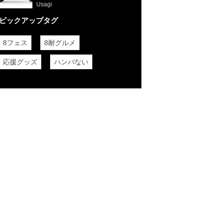
Usagi
ピックアップタグ
8フェス
8耐グルメ
応援グッズ
ハンパない