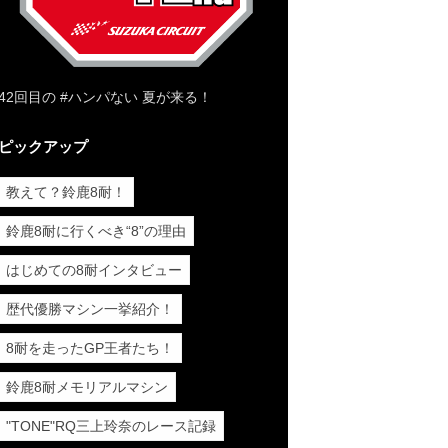
42回目の #ハンパない 夏が来る！
ピックアップ
教えて？鈴鹿8耐！
鈴鹿8耐に行くべき“8”の理由
はじめての8耐インタビュー
歴代優勝マシン一挙紹介！
8耐を走ったGP王者たち！
鈴鹿8耐メモリアルマシン
"TONE"RQ三上玲奈のレース記録