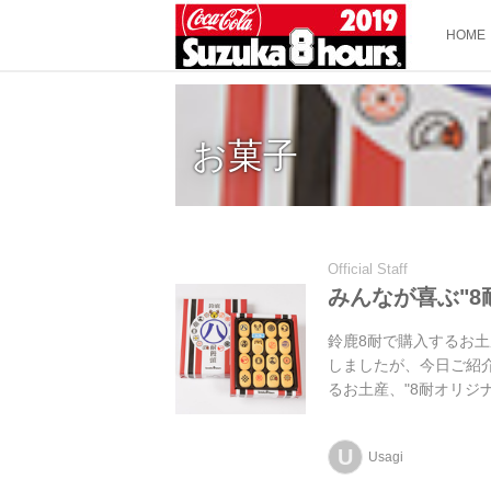
HOME
お菓子
Official Staff
みんなが喜ぶ"8
鈴鹿8耐で購入するお
しましたが、今日ご紹介
るお土産、"8耐オリジ
U
Usagi