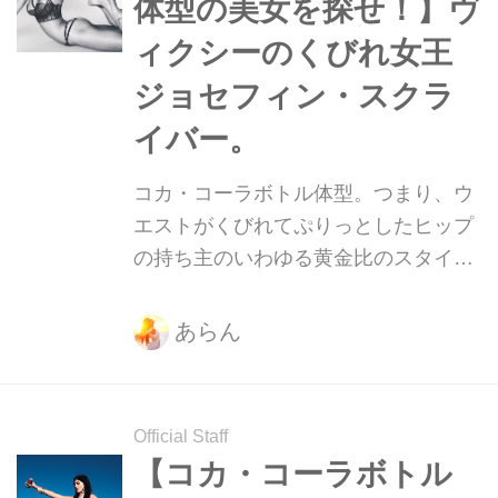
体型の美女を探せ！】ヴ
ィクシーのくびれ女王
ジョセフィン・スクラ
イバー。
コカ・コーラボトル体型。つまり、ウ
エストがくびれてぷりっとしたヒップ
の持ち主のいわゆる黄金比のスタイ
ル。そんな美ボディをもつ美女たちを
発掘していきます！ 今回のコカ・コー
あらん
ラボトルボディ美女は、2015年にヴィ
クトリアズ・シークレットの広告モデ
ル”エンジェル”に就任したデンマーク
Official Staff
出身の「ジョセフィン・スクライバ
【コカ・コーラボトル
ー」。