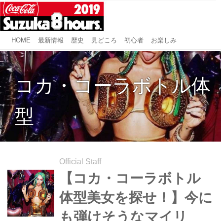
HOME
最新情報
歴史
見どころ
初心者
お楽しみ
コカ・コーラボトル体
型
Official Staff
【コカ・コーラボトル
体型美女を探せ！】今に
も弾けそうなマイリ