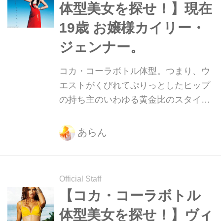
体型美女を探せ！】現在
19歳 お嬢様カイリー・
ジェンナー。
コカ・コーラボトル体型。つまり、ウ
エストがくびれてぷりっとしたヒップ
の持ち主のいわゆる黄金比のスタイ
ル。そんな美ボディをもつ美女たちを
紹介していきます！ 今回の美女は現在
あらん
19歳とは思えない色気を持つカイリ
ー・ジェンナー。彼女の魅惑のボディ
に迫っていきましょう！
Official Staff
【コカ・コーラボトル
体型美女を探せ！】ヴィ