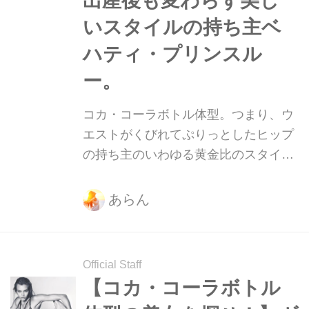
出産後も変わらず美し
いスタイルの持ち主ベ
ハティ・プリンスル
ー。
コカ・コーラボトル体型。つまり、ウ
エストがくびれてぷりっとしたヒップ
の持ち主のいわゆる黄金比のスタイ
ル。そんな美ボディをもつ美女たちを
紹介していきます！
あらん
Official Staff
【コカ・コーラボトル