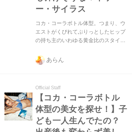
ー・サイラス
コカ・コーラボトル体型。つまり、ウ
エストがくびれてぷりっとしたヒップ
の持ち主のいわゆる黄金比のスタイ
ル。そんな美ボディをもつ美女たちを
紹介していきます！
あらん
Official Staff
【コカ・コーラボトル
体型の美女を探せ！】子
ども一人生んでたの？