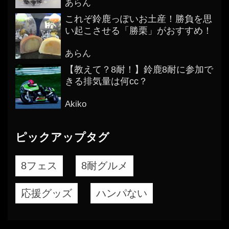
あらん
これぞ鈴鹿っぽいお土産！勝負を思
い起こさせる「勝栗」がおすすめ！
あらん
【教えて？8耐！】鈴鹿8耐に参加で
きる排気量は何cc？
Akiko
ピックアップタグ
8フェス
8耐グルメ
応援グッズ
ハンパない