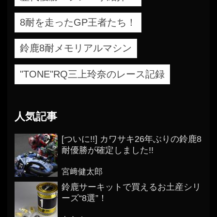
8耐を走ったGP王者たち！
鈴鹿8耐メモリアルマシン
"TONE"RQ三上玲奈のレース記録
人気記事
[ついに!!] カワサキ26年ぶりの鈴鹿8
耐優勝が確定しました!!
宮﨑健太郎
鈴鹿サーキットで買えるお土産シリ
ーズ“8選”！