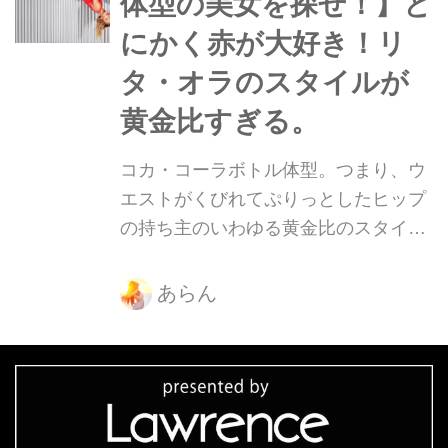
体型の美女を探せ！】と
にかく赤が大好き！リ
タ・オラのスタイルが
黄金比すぎる。
コカ・コーラボトル体型。つまり、ウ
エストがくびれてぷりっとしたヒップ
の持ち主のいわゆる黄金比のスタイ
ル。そんな美ボディをもつ美女たちを
紹介していきます！
あらん