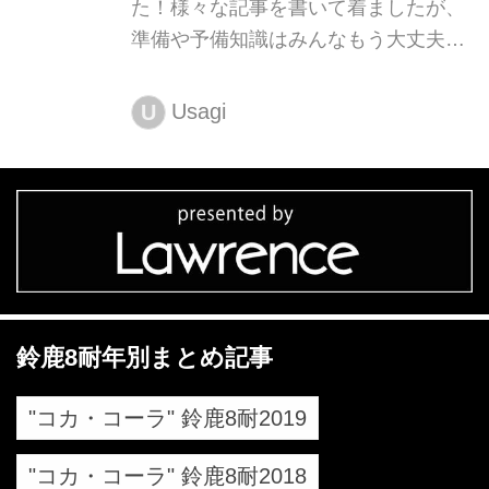
た！様々な記事を書いて着ましたが、
準備や予備知識はみんなもう大丈夫で
すよね！？と言うことで、そろそろ
2018年鈴鹿8耐の優勝候補予想で開催
Usagi
U
まで盛り上がりましょう！
鈴鹿8耐年別まとめ記事
"コカ・コーラ" 鈴鹿8耐2019
"コカ・コーラ" 鈴鹿8耐2018