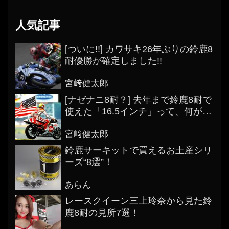
人気記事
[ついに!!] カワサキ26年ぶりの鈴鹿8
耐優勝が確定しました!!
宮﨑健太郎
[ナゼナニ8耐？] 去年まで鈴鹿8耐で
使えた「16.5インチ」って、何がス
ゴかったの？
宮﨑健太郎
鈴鹿サーキットで買えるお土産シリ
ーズ“8選”！
あらん
レースクイーン三上玲奈から見た鈴
鹿8耐の見所7選！