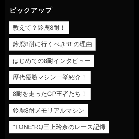
ピックアップ
教えて？鈴鹿8耐！
鈴鹿8耐に行くべき“8”の理由
はじめての8耐インタビュー
歴代優勝マシン一挙紹介！
8耐を走ったGP王者たち！
鈴鹿8耐メモリアルマシン
"TONE"RQ三上玲奈のレース記録