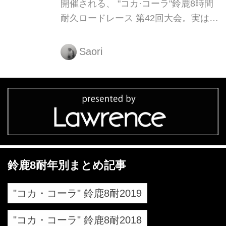
開催される、 "コカ·コーラ"鈴鹿8時間
耐久ロードレース 第42回大会。実は鈴
鹿サーキットには温泉もあるって知っ
てますか？4月28日（日）11:00から天
Saori
然温泉クア・ガーデン（Kur Garden）
の前売り入浴券が発売されますので、
早速くわしくチェックしていきましょ
う！
鈴鹿8耐年別まとめ記事
"コカ・コーラ" 鈴鹿8耐2019
"コカ・コーラ" 鈴鹿8耐2018