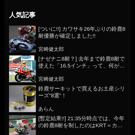
人気記事
[ついに!!] カワサキ26年ぶりの鈴鹿8
耐優勝が確定しました!!
宮﨑健太郎
[ナゼナニ8耐？] 去年まで鈴鹿8耐で
使えた「16.5インチ」って、何がス
ゴかったの？
宮﨑健太郎
鈴鹿サーキットで買えるお土産シリ
ーズ“8選”！
あらん
[暫定結果!!] 21:35分時点では、今年
の鈴鹿8耐を制したのはKRT＝カワ
サキでした!! [正式結果は7月29日!!]