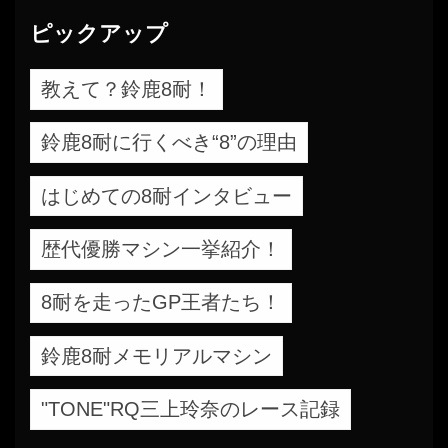
ピックアップ
教えて？鈴鹿8耐！
鈴鹿8耐に行くべき“8”の理由
はじめての8耐インタビュー
歴代優勝マシン一挙紹介！
8耐を走ったGP王者たち！
鈴鹿8耐メモリアルマシン
"TONE"RQ三上玲奈のレース記録