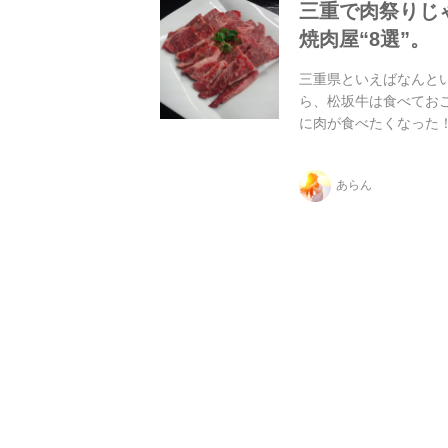
三重で肉祭りじ
焼肉屋“8選”。
三重県といえばなんとい
ら、松坂牛は食べてお
に肉が食べたくなった
介！
あらん