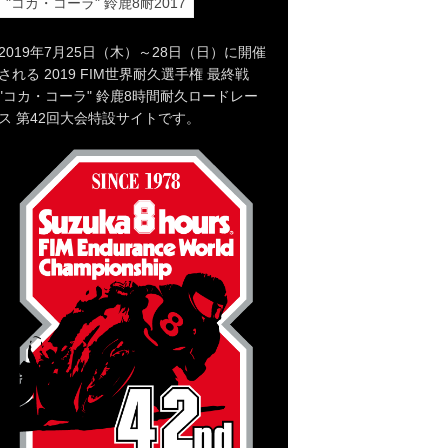
"コカ・コーラ" 鈴鹿8耐2017
2019年7月25日（木）～28日（日）に開催
される 2019 FIM世界耐久選手権 最終戦
"コカ・コーラ" 鈴鹿8時間耐久ロードレー
ス 第42回大会特設サイトです。