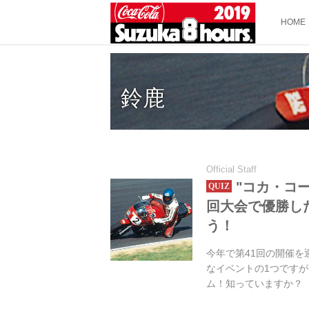
HOME
鈴鹿
Official Staff
"コカ・コ
回大会で優勝し
う！
今年で第41回の開催を
なイベントの1つです
ム！知っていますか？