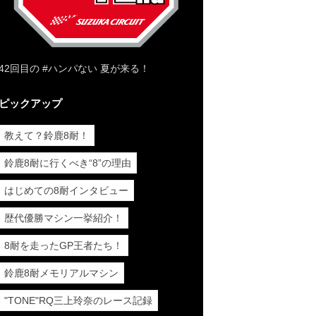
42回目の #ハンパない 夏が来る！
ピックアップ
教えて？鈴鹿8耐！
鈴鹿8耐に行くべき“8”の理由
はじめての8耐インタビュー
歴代優勝マシン一挙紹介！
8耐を走ったGP王者たち！
鈴鹿8耐メモリアルマシン
"TONE"RQ三上玲奈のレース記録