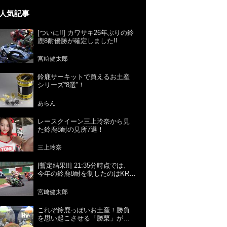
人気記事
[ついに!!] カワサキ26年ぶりの鈴
鹿8耐優勝が確定しました!!
宮﨑健太郎
鈴鹿サーキットで買えるお土産
シリーズ“8選”！
あらん
レースクイーン三上玲奈から見
た鈴鹿8耐の見所7選！
三上玲奈
[暫定結果!!] 21:35分時点では、
今年の鈴鹿8耐を制したのはKRT
＝カワサキでした!! [正式結果は7
月29日!!]
宮﨑健太郎
これぞ鈴鹿っぽいお土産！勝負
を思い起こさせる「勝栗」がお
すすめ！