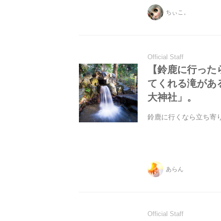
ちぃこ。
Official Staff
【鈴鹿に行った
てくれる滝があ
大神社」。
鈴鹿に行くなら立ち寄
あらん
Official Staff