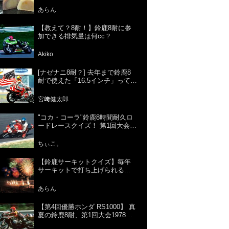
あらん
【教えて？8耐！】鈴鹿8耐に参
加できる排気量は何cc？
Akiko
[ナゼナニ8耐？] 去年まで鈴鹿8
耐で使えた「16.5インチ」って、
何がスゴかったの？
宮﨑健太郎
"コカ・コーラ"鈴鹿8時間耐久ロ
ードレースクイズ！ 第1回大会で
優勝したのはどのチーム？鈴鹿8
耐の歴史を振り返ろう！
ちぃこ。
【鈴鹿サーキットクイズ】毎年
サーキットで打ち上げられる花
火は何発でしょう？
あらん
【第4回優勝ホンダ RS1000】 真
夏の鈴鹿8耐、第1回大会1978年
から現在までの歴代優勝マシン