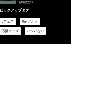
を紹介。
宮﨑健太郎
ピックアップタグ
8フェス
8耐グルメ
応援グッズ
ハンパない