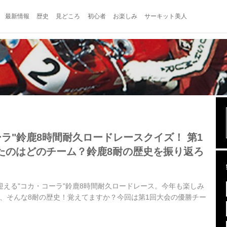
最新情報
歴史
見どころ
初心者
お楽しみ
サーキット美人
ーラ"鈴鹿8時間耐久ロードレースクイズ！ 第1
たのはどのチーム？鈴鹿8耐の歴史を振り返ろ
迎える"コカ・コーラ"鈴鹿8時間耐久ロードレース。今年も楽しみ
が、そんな8耐の歴史！覚えてますか？今回は第1回大会の優勝チー