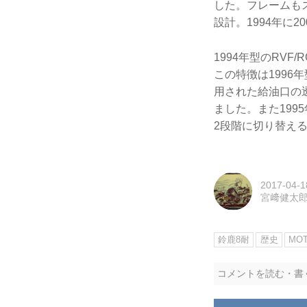
した。フレームも
設計。1994年に
1994年型のRV
この特徴は1996
用された給油口の透
ました。また19
2段階に切り替え
2017-04-1
宮﨑健太
鈴鹿8耐
歴史
MO
コメントを読む・書