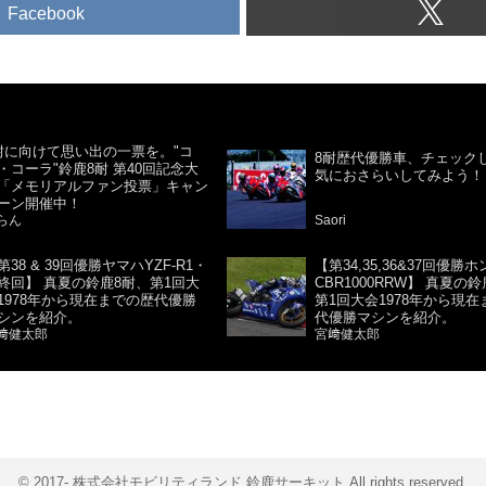
Facebook
耐に向けて思い出の一票を。"コ
8耐歴代優勝車、チェック
・コーラ"鈴鹿8耐 第40回記念大
気におさらいしてみよう！
「メモリアルファン投票」キャン
ーン開催中！
らん
Saori
第38 & 39回優勝ヤマハYZF-R1・
【第34,35,36&37回優勝
終回】 真夏の鈴鹿8耐、第1回大
CBR1000RRW】 真夏の
1978年から現在までの歴代優勝
第1回大会1978年から現
シンを紹介。
代優勝マシンを紹介。
﨑健太郎
宮﨑健太郎
© 2017- 株式会社モビリティランド 鈴鹿サーキット All rights reserved.