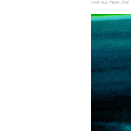
www.suzukacircuit.jp