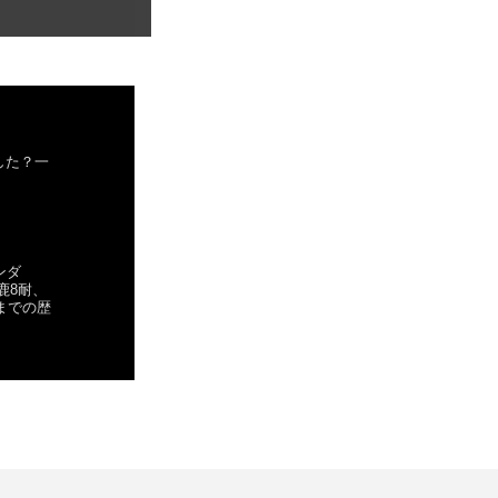
した？一
ホンダ
鈴鹿8耐、
在までの歴