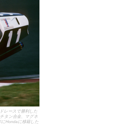
ロードレースで勝利した
術やチタン合金、マグネ
Hondaに移籍した