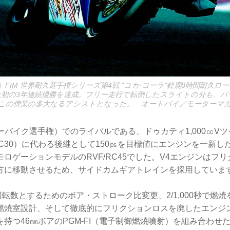
会）FIM 世界耐久選手権シリーズ第4戦 "コカ·コーラ"鈴鹿8時間耐久ロ
上初の3年連続優勝を達成。フリー走行で転倒したスライトの分も、パ
この偉業の多大なるアシストとなった。 オートバイ／モーターマ
ーバイク選手権）でのライバルである、ドゥカティ1,000㏄V
（RC30）に代わる後継として150㎰を目標値にエンジンを一新
ロゲーションモデルのRVF/RC45でした。V4エンジンはフ
方に移動させるため、サイドカムギアトレインを採用していま
許容回転数とするためのボア・ストローク比変更、2/1,000秒で燃
燃焼室設計、そして徹底的にフリクションロスを廃したエンジ
持つ46㎜ボアのPGM-FI（電子制御燃焼噴射）を組み合わせ