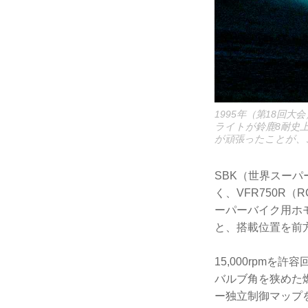
1995年（第18回大
ライトが鈴鹿8耐史
が頑張ったことが、
SBK（世界スーパ
く、VFR750R
ーパーバイク用ホモ
と、搭載位置を前
15,000rpmを
バルブ角を狭めた
ー独立制御マップを