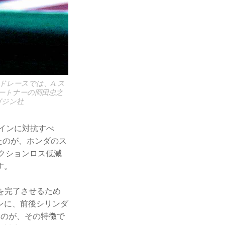
ードレースでは、A.ス
ートナーの岡田忠之
ガジン社
ツインに対抗すべ
したのが、ホンダのス
リクションロス低減
す。
焼を完了させるため
ンに、前後シリンダ
たのが、その特徴で