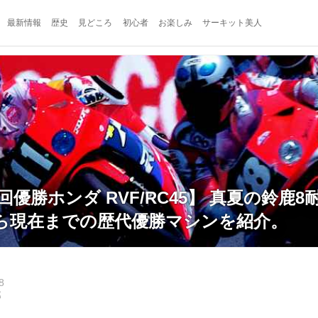
最新情報
歴史
見どころ
初心者
お楽しみ
サーキット美人
18回優勝ホンダ RVF/RC45】 真夏の鈴鹿
から現在までの歴代優勝マシンを紹介。
8
郎