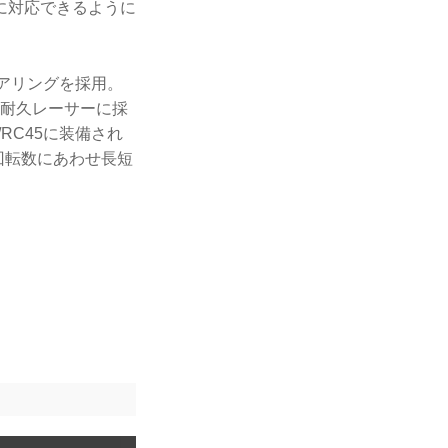
に対応できるように
。
ェアリングを採用。
ス耐久レーサーに採
RC45に装備され
回転数にあわせ長短