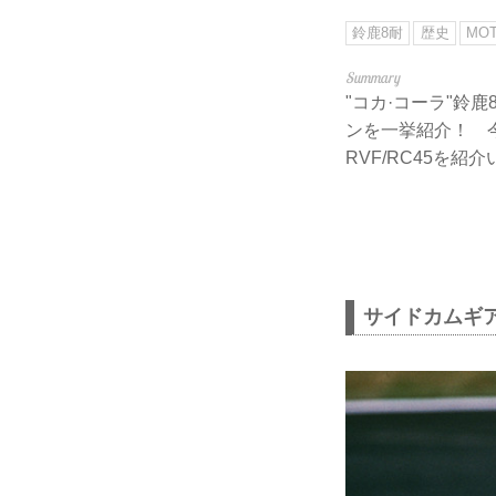
鈴鹿8耐
歴史
MO
"コカ·コーラ"鈴
ンを一挙紹介！ 
RVF/RC45を紹
サイドカムギ