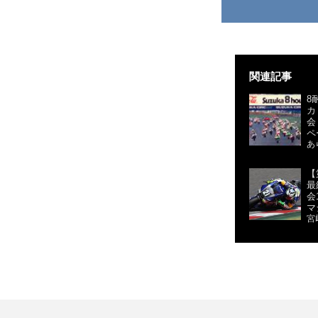
関連記事
8
カ
会
ペ
あ
【
最
会
マ
宮