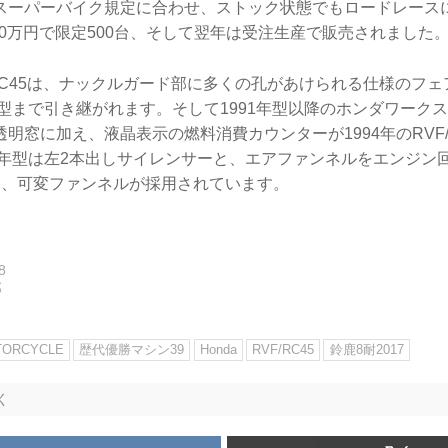
スーパーバイク規定に合わせ、ストック状態でもロードレース
200万円で限定500台、そして翌年は受注生産で販売されました
F/RC45は、ナックルガード部に多くの孔があけられる仕様のフ
年型まで引き継がれます。そして1991年型以降のホンダワーク
明窓に加え、液晶表示の燃料消費カウンターが1994年のRVF/
95年型は左2本出しサイレンサーと、エアファンネルをエンジン
る、可変ファンネルが採用されています。
8
郎
TORCYCLE
歴代優勝マシン39
Honda
RVF/RC45
鈴鹿8耐2017
く