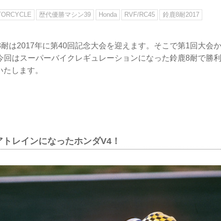
TORCYCLE
歴代優勝マシン39
Honda
RVF/RC45
鈴鹿8耐2017
鹿8耐は2017年に第40回記念大会を迎えます。そこで第1回大
今回はスーパーバイクレギュレーションになった鈴鹿8耐で勝
介いたします。
アトレインになったホンダV4！