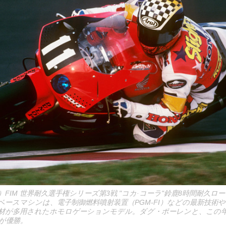
会）FIM 世界耐久選手権シリーズ第3戦 "コカ·コーラ"鈴鹿8時間耐久
45。ベースマシンは、電子制御燃料噴射装置（PGM-FI）などの最新技
材が多用されたホモロゲーションモデル。ダグ・ポーレンと、この年に
が優勝。