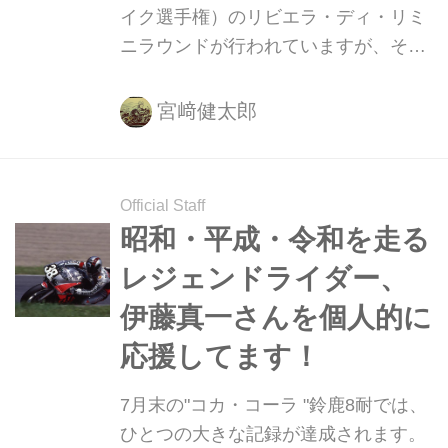
イク選手権）のリビエラ・ディ・リミ
ニラウンドが行われていますが、その
フリープラクティスでPata Yamaha
Teamに所属するM.V.D.マークがビッグ
宮﨑健太郎
ハイサイドを喫し、右手首と肋骨を折
る大怪我をしました・・・。今年、"コ
カ・コーラ"鈴鹿8耐の同一チーム5連
Official Staff
覇を目指すヤマハ・ファクトリー・レ
昭和・平成・令和を走る
ーシング・チーム・・・ピンチで
レジェンドライダー、
す・・・!!
伊藤真一さんを個人的に
応援してます！
7月末の"コカ・コーラ "鈴鹿8耐では、
ひとつの大きな記録が達成されます。