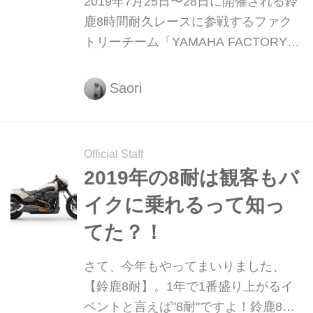
2019年7月25日〜28日に開催される鈴
鹿8時間耐久レースに参戦するファク
トリーチーム「YAMAHA FACTORY
RACING TEAM」のTECH21カラー
「YZF-R1」の展示イベントが開催！
Saori
間近で見られるなんてレアすぎる。
Official Staff
2019年の8耐は観客もバ
イクに乗れるって知っ
てた？！
さて、今年もやってまいりました、
【鈴鹿8耐】。1年で1番盛り上がるイ
ベントと言えば"8耐"ですよ！鈴鹿8耐