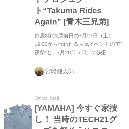
ト“Takuma Rides
Again” [青木三兄弟]
鈴鹿8耐決勝前日の7月27日（土）
19:00から行われる人気イベントの"前
夜祭"と、7月28日（日）の決勝
前・・・全日本、そして世界ロードレ
ースGPで活躍した青木拓磨が、久し
宮﨑健太郎
ぶりに大観衆の前でレーシングマシン
に乗って走行する姿を披露してくれま
す！ これは絶対見逃せないですね！
Official Staff
[YAMAHA] 今すぐ家捜
し！ 当時のTECH21グ