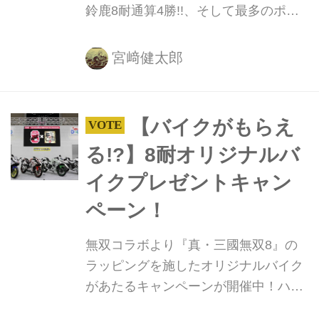
鈴鹿8耐通算4勝!!、そして最多のポー
ルポジション7回!! の記録保持者である
伊藤真一さんが、昭和・平成・令和と
宮﨑健太郎
いう3つの元号の時代に開催される鈴
鹿8耐の決勝を走ることになるので
す！
【バイクがもらえ
る!?】8耐オリジナルバ
イクプレゼントキャン
ペーン！
無双コラボより『真・三國無双8』の
ラッピングを施したオリジナルバイク
があたるキャンペーンが開催中！ハッ
シュタグをつけてツイートすると当選