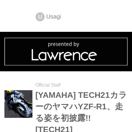
ではレース観戦だけではなく、憧れの
バイクに乗れるって知ってました？！
Usagi
U
一体どんな体験が出来るのか、余すと
ころなくライターUsagiがご紹介しち
ゃいますよ〜♩
Official Staff
[YAMAHA] TECH21カラ
ーのヤマハYZF-R1、走
る姿を初披露!!
[TECH21]