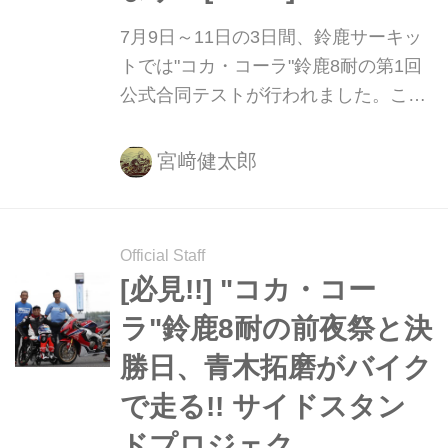
7月9日～11日の3日間、鈴鹿サーキッ
トでは"コカ・コーラ"鈴鹿8耐の第1回
公式合同テストが行われました。こち
らに紹介する動画は、FIM EWC（世界
耐久選手権）レギュラーチームの
宮﨑健太郎
YARTのメンバー、ニッコロ・カネパ
のオンボード映像です。その迫力をぜ
ひ体感してください！
Official Staff
[必見!!] "コカ・コー
ラ"鈴鹿8耐の前夜祭と決
勝日、青木拓磨がバイク
で走る!! サイドスタン
ドプロジェク