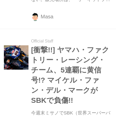
ザ」と「GPスクエア内オフィシャル
ショップ」にある。当日迷わないよう
Masa
に行き方も解説！
Official Staff
[衝撃!!] ヤマハ・ファク
トリー・レーシング・
チーム、5連覇に黄信
号!? マイケル・ファ
ン・デル・マークが
SBKで負傷!!
今週末ミサノでSBK（世界スーパーバ