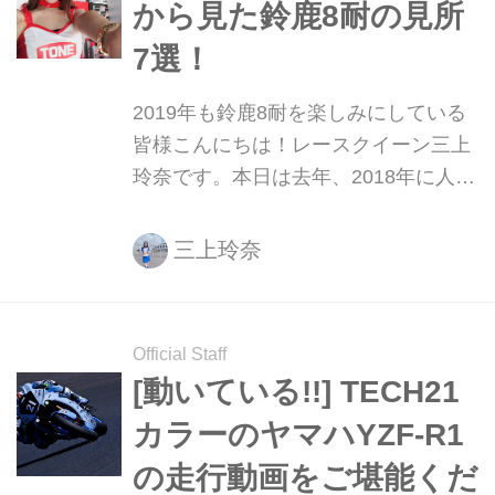
から見た鈴鹿8耐の見所
い、母上に電話して家捜しをしてもら
いましょう！（笑）
7選！
2019年も鈴鹿8耐を楽しみにしている
皆様こんにちは！レースクイーン三上
玲奈です。本日は去年、2018年に人生
初の鈴鹿8耐を体験した私が、鈴鹿8耐
の見所をご紹介させて頂きます♩
三上玲奈
Official Staff
[動いている!!] TECH21
カラーのヤマハYZF-R1
の走行動画をご堪能くだ