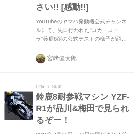
さい!! [感動!!]
YouTubeのヤマハ発動機公式チャンネ
ルにて、先日行われた"コカ・コー
ラ"鈴鹿8耐の公式テストの様子が紹介
されています。話題の初代TECH21復
刻カラーをまとったヤマハYZF-R1が
宮﨑健太郎
疾走する姿を、動画にてぜひご確認く
ださい！
Official Staff
鈴鹿8耐参戦マシン YZF-
R1が品川&梅田で見られ
るぞー！