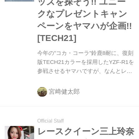
ッズを探そう!! ユニー
クなプレゼントキャン
ペーンをヤマハが企画!!
[TECH21]
今年の"コカ・コーラ"鈴鹿8耐に、復刻
版TECH21カラーを採用したYZF-R1を
参戦させるヤマハですが、なんとレー
スウィーク中に面白いプレゼントキャ
ンペーンを企画しています。それは
宮﨑健太郎
1980年代当時のTECH21グッズを鈴鹿
8耐のヤマハファンブース提示するだ
けで、ヤマハ8耐オリジナルTシャツを
Official Staff
限定数プレゼントする、というもの！
レースクイーン三上玲奈
今すぐ実家のかあちゃん・・・もと