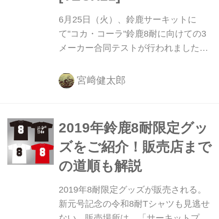
6月25日（火）、鈴鹿サーキットに
て"コカ・コーラ"鈴鹿8耐に向けての3
メーカー合同テストが行われました。
各チームの動向が気になりますが、や
はり一番注目しちゃうのはTECH21復
宮﨑健太郎
刻カラーをまとったヤマハ・ファクト
リー・レーシング・チームのYZF-R1
ですね！
2019年鈴鹿8耐限定グッ
ズをご紹介！販売店まで
の道順も解説
2019年8耐限定グッズが販売される。
新元号記念の令和8耐Tシャツも見逃せ
ない。販売場所は、「サーキットプラ