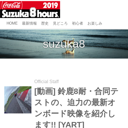
HOME
最新情報
歴史
見どころ
初心者
お楽しみ
suzuka8
Official Staff
[動画] 鈴鹿8耐・合同テ
ストの、迫力の最新オ
ンボード映像を紹介し
ます!! [YART]