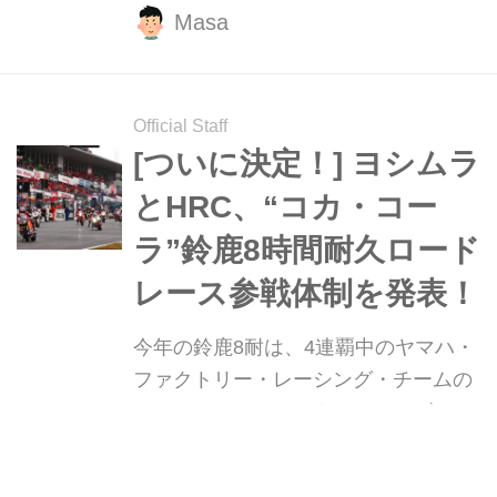
確率が2倍に!? 期間は2019年6月1日
Masa
(土)〜7月27日(土)12：00 まで。
Official Staff
[ついに決定！] ヨシムラ
とHRC、“コカ・コー
ラ”鈴鹿8時間耐久ロード
レース参戦体制を発表！
今年の鈴鹿8耐は、4連覇中のヤマハ・
ファクトリー・レーシング・チームの
ほか、KRT（カワサキレーシングチー
ム）、そしてTeam HRCがファクトリ
ー体制で対決することが最大の注目点
宮﨑健太郎