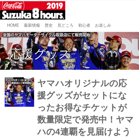
HOME
最新情報
歴史
見どころ
初心者
お楽しみ
応援グッズ
ヤマハオリジナルの応
援グッズがセットにな
ったお得なチケットが
数量限定で発売中！ヤマ
ハの4連覇を見届けよう