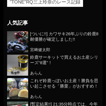
"TONE"RQ三上玲奈のレース記録
人気記事
[ついに!!] カワサキ26年ぶりの鈴鹿8
耐優勝が確定しました!!
宮﨑健太郎
鈴鹿サーキットで買えるお土産シリ
ーズ“8選”！
あらん
これぞ鈴鹿っぽいお土産！勝負を思
い起こさせる「勝栗」がおすすめ！
あらん
[暫定結果!!] 21:35分時点では、今年