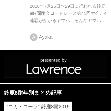
2018年7月26日〜29日に行われる鈴鹿
8時間耐久ロードレース第41回大会。4
連覇がかかるヤマハ！そんなヤマハの
オリジナル応援グッズがセットになっ
たお得なチケットが2018年5月11日よ
Ayaka
A
り全国のYSPメンバーズクラブ各店を
はじめヤマハモーターサイクル取扱全
店にて発売が開始されています。
鈴鹿8耐年別まとめ記事
"コカ・コーラ" 鈴鹿8耐2019