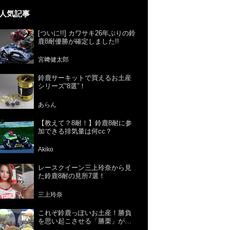
人気記事
[ついに!!] カワサキ26年ぶりの鈴
鹿8耐優勝が確定しました!!
宮﨑健太郎
鈴鹿サーキットで買えるお土産
シリーズ“8選”！
あらん
【教えて？8耐！】鈴鹿8耐に参
加できる排気量は何cc？
Akiko
レースクイーン三上玲奈から見
た鈴鹿8耐の見所7選！
三上玲奈
これぞ鈴鹿っぽいお土産！勝負
を思い起こさせる「勝栗」がお
すすめ！