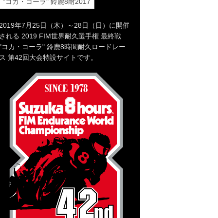
"コカ・コーラ" 鈴鹿8耐2017
2019年7月25日（木）～28日（日）に開催
される 2019 FIM世界耐久選手権 最終戦
"コカ・コーラ" 鈴鹿8時間耐久ロードレー
ス 第42回大会特設サイトです。