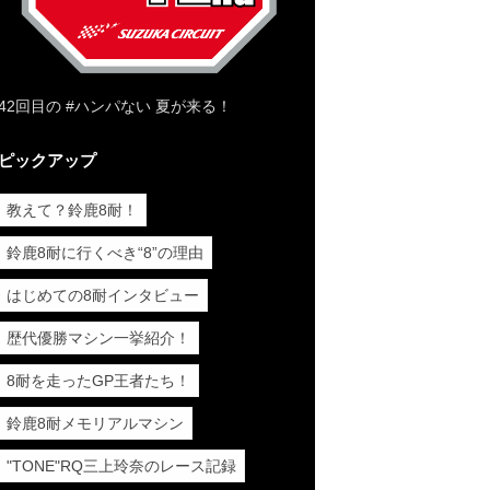
42回目の #ハンパない 夏が来る！
ピックアップ
教えて？鈴鹿8耐！
鈴鹿8耐に行くべき“8”の理由
はじめての8耐インタビュー
歴代優勝マシン一挙紹介！
8耐を走ったGP王者たち！
鈴鹿8耐メモリアルマシン
"TONE"RQ三上玲奈のレース記録