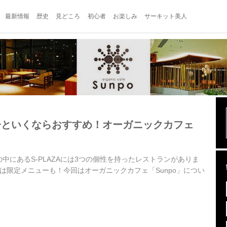
最新情報
歴史
見どころ
初心者
お楽しみ
サーキット美人
子といくならおすすめ！オーガニックカフェ
中にあるS-PLAZAには3つの個性を持ったレストランがありま
は限定メニューも！今回はオーガニックカフェ「Sunpo」につい