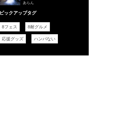
ト好きにはたまらない「椿大神
あらん
社」。
ピックアップタグ
8フェス
8耐グルメ
応援グッズ
ハンパない