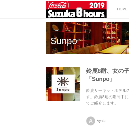
HOME
Sunpo
鈴鹿8耐、女の
「Sunpo」
鈴鹿サーキットホテルの
す。鈴鹿8耐の期間中に
てご紹介します。
A
Ayaka