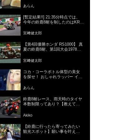
あらん
[暫定結果!!] 21:35分時点では、
今年の鈴鹿8耐を制したのはKRT
＝カワサキでした!! [正式結果は7
月29日!!]
宮﨑健太郎
【第4回優勝ホンダ RS1000】 真
夏の鈴鹿8耐、第1回大会1978年
から現在までの歴代優勝マシン
を紹介。
宮﨑健太郎
コカ・コーラボトル体型の美女
を探せ！ おしゃれラッパー イギ
ー・アゼリア。水着になるとす
ごいんです。
あらん
鈴鹿8耐レース、雨天時のタイヤ
本数制限ってあり？【教えて？8
耐！】
Akiko
【鈴鹿に行ったら寄ってみたい
観光スポット】願い事を叶えて
くれる滝がある！パワースポッ